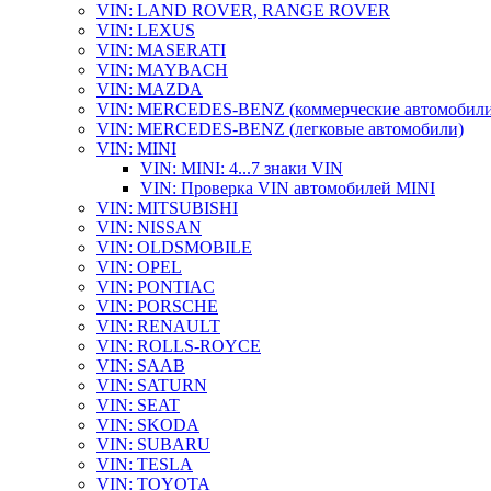
VIN: LAND ROVER, RANGE ROVER
VIN: LEXUS
VIN: MASERATI
VIN: MAYBACH
VIN: MAZDA
VIN: MERCEDES-BENZ (коммерческие автомобили
VIN: MERCEDES-BENZ (легковые автомобили)
VIN: MINI
VIN: MINI: 4...7 знаки VIN
VIN: Проверка VIN автомобилей MINI
VIN: MITSUBISHI
VIN: NISSAN
VIN: OLDSMOBILE
VIN: OPEL
VIN: PONTIAC
VIN: PORSCHE
VIN: RENAULT
VIN: ROLLS-ROYCE
VIN: SAAB
VIN: SATURN
VIN: SEAT
VIN: SKODA
VIN: SUBARU
VIN: TESLA
VIN: TOYOTA