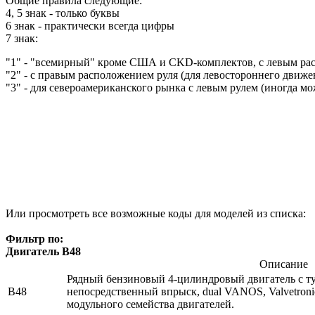
Общие правила следующие:
4, 5 знак - только буквы
6 знак - практически всегда цифры
7 знак:
"1" - "всемирный" кроме США и CKD-комплектов, с левым ра
"2" - с правым расположением руля (для левостороннего движе
"3" - для североамериканского рынка с левым рулем (иногда мож
Или просмотреть все возможные коды для моделей из списка:
Фильтр по:
Двигатель B48
Описание
Рядный бензиновый 4-цилиндровый двигатель с ту
B48
непосредственный впрыск, dual VANOS, Valvetroni
модульного семейства двигателей.