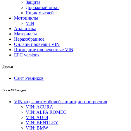
Защита
Дорожный опыт
Ящик мыслей
Мотоциклы
VIN
Аналитика
Материалы
Неразобранное
Онлайн проверки VIN
Последние проверенные VIN
EPC versions
Друзья
Сайт Резников
Все о VIN-кодах
VIN коды автомобилей - принцип построения
VIN: ACURA
VIN: ALFA ROMEO
VIN: AUDI
VIN: BENTLEY
VIN: BMW