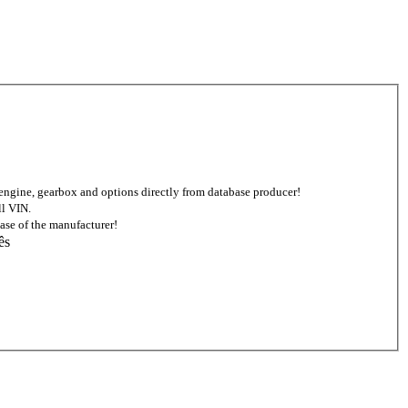
ed engine, gearbox and options directly from database producer!
ll VIN.
ase of the manufacturer!
ês