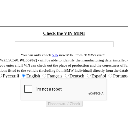
Check the VIN MINI
You can only check
VIN
new MINI from "BMW's era"!!!
: WMWZC5C59C
WL55962
) - will be able to identify the manufacturing date, install
ou enter a full VIN can check out the place of production and the correctness of fu
tions fitted to the vehicle (including from BMW Individual) directly from the datab
Русский
English
Français
Deutsch
Español
Portugu