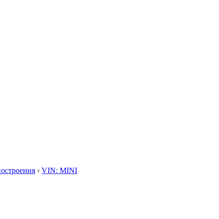
построения
›
VIN: MINI