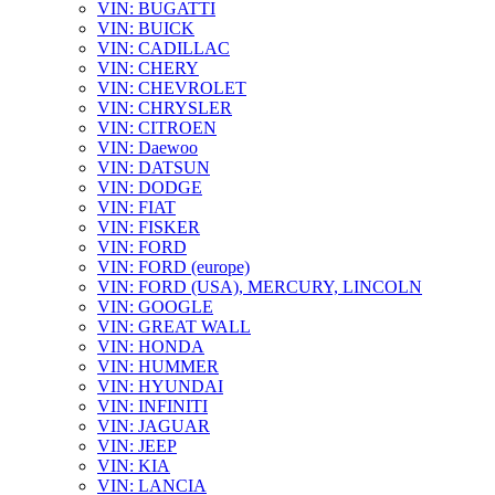
VIN: BUGATTI
VIN: BUICK
VIN: CADILLAC
VIN: CHERY
VIN: CHEVROLET
VIN: CHRYSLER
VIN: CITROEN
VIN: Daewoo
VIN: DATSUN
VIN: DODGE
VIN: FIAT
VIN: FISKER
VIN: FORD
VIN: FORD (europe)
VIN: FORD (USA), MERCURY, LINCOLN
VIN: GOOGLE
VIN: GREAT WALL
VIN: HONDA
VIN: HUMMER
VIN: HYUNDAI
VIN: INFINITI
VIN: JAGUAR
VIN: JEEP
VIN: KIA
VIN: LANCIA