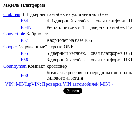
Модель
Платформа
Clubman
3+1-дверный хетчбек на удлиненнной базе
F54
4+1-дверный хетчбек. Новая платформа 
F54N
Рестайлинговый 4+1-дверный хетчбек F5
Convertible
Кабриолет
F57
Кабриолет на базе F56
Cooper
"Заряженные" версии ONE
F55
5-дверный хетчбек. Новая платформа UK
F56
3-дверный хетчбек. Новая платформа UK
Countryman
Компакт-кроссовер
Компакт-кроссовер с передним или полн
F60
силового агрегата
‹ VIN: MINI
up
VIN: Проверка VIN автомобилей MINI ›