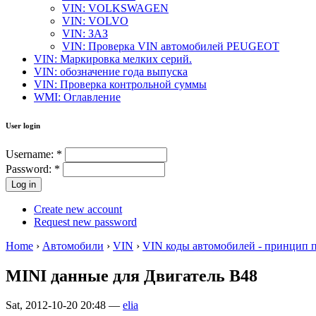
VIN: VOLKSWAGEN
VIN: VOLVO
VIN: ЗАЗ
VIN: Проверка VIN автомобилей PEUGEOT
VIN: Маркировка мелких серий.
VIN: обозначение года выпуска
VIN: Проверка контрольной суммы
WMI: Оглавление
User login
Username:
*
Password:
*
Create new account
Request new password
Home
›
Автомобили
›
VIN
›
VIN коды автомобилей - принцип 
MINI данные для Двигатель B48
Sat, 2012-10-20 20:48 —
elia