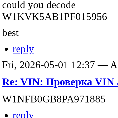
could you decode
W1KVK5AB1PF015956
best
reply
Fri, 2026-05-01 12:37 — 
Re: VIN: Проверка VIN 
W1NFB0GB8PA971885
reply