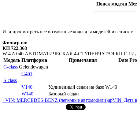
Поиск модели Merc
Или просмотреть все возможные коды для моделей из списка:
Фильтр по:
КП 722.368
W 4 A 040 АВТОМАТИЧЕСКАЯ 4-СТУПЕНЧАТАЯ КП С 
Модель
Платформа
Примечания
Date Fr
G-class
Gelendewagen
G461
S-class
V140
Удлиненный седан на базе W140
W140
Базовый седан
‹ VIN: MERCEDES-BENZ (легковые автомобили)
up
VIN: Дата 