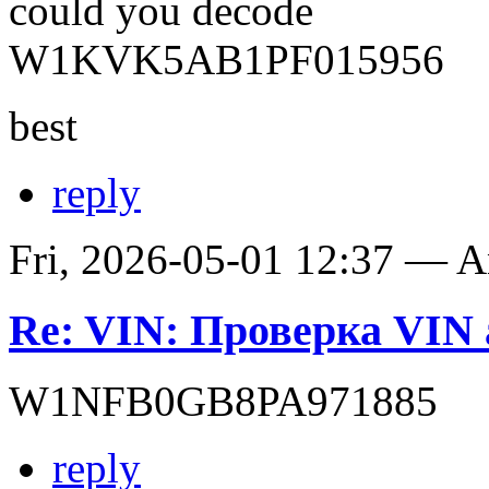
could you decode
W1KVK5AB1PF015956
best
reply
Fri, 2026-05-01 12:37 — 
Re: VIN: Проверка VIN 
W1NFB0GB8PA971885
reply