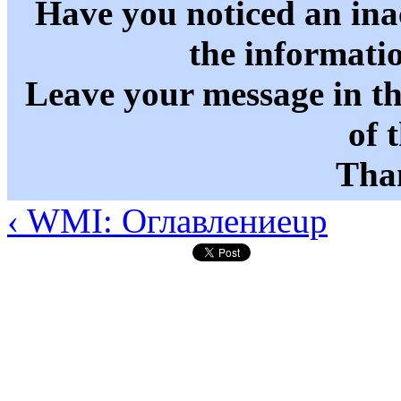
Have you noticed an in
the informati
Leave your message in t
of 
Than
‹ WMI: Оглавление
up