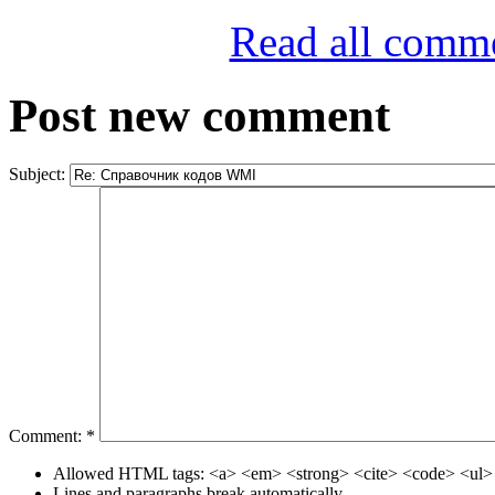
Read all comm
Post new comment
Subject:
Comment:
*
Allowed HTML tags: <a> <em> <strong> <cite> <code> <ul> 
Lines and paragraphs break automatically.