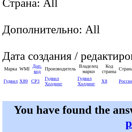
Страна: All
Дополнительно: All
Дата создания / редактиро
Доп.
Владелец
Код
Марка
WMI
Производитель
Стран
код
марки
страны
Гудвил
Гудвил
Гудвил
X89
CP3
X8
Росси
Холдинг
Холдинг
You have found the ans
p