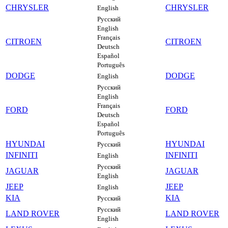
CHRYSLER
CHRYSLER
English
Русский
English
Français
CITROEN
CITROEN
Deutsch
Español
Português
DODGE
DODGE
English
Русский
English
Français
FORD
FORD
Deutsch
Español
Português
HYUNDAI
HYUNDAI
Русский
INFINITI
INFINITI
English
Русский
JAGUAR
JAGUAR
English
JEEP
JEEP
English
KIA
KIA
Русский
Русский
LAND ROVER
LAND ROVER
English