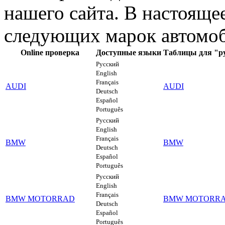
нашего сайта. В настояще
следующих марок автомо
Online проверка
Доступные языки
Таблицы для "ру
Русский
English
Français
AUDI
AUDI
Deutsch
Español
Português
Русский
English
Français
BMW
BMW
Deutsch
Español
Português
Русский
English
Français
BMW MOTORRAD
BMW MOTORR
Deutsch
Español
Português