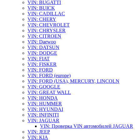
VIN: BUGATTI
VIN: BUICK
VIN: CADILLAC
VIN: CHERY
VIN: CHEVROLET
VIN: CHRYSLER
VIN: CITROEN
VIN: Daewoo
VIN: DATSUN
VIN: DODGE
VIN: FIAT
VIN: FISKER
VIN: FORD
VIN: FORD (europe)
VIN: FORD (USA), MERCURY, LINCOLN
VIN: GOOGLE
VIN: GREAT WALL
VIN: HONDA
VIN: HUMMER
VIN: HYUNDAI
VIN: INFINITI
VIN: JAGUAR
VIN: Проверка VIN автомобилей JAGUAR
VIN: JEEP
VIN: KIA