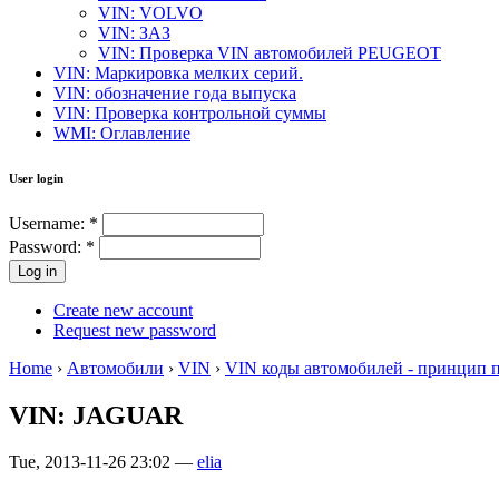
VIN: VOLVO
VIN: ЗАЗ
VIN: Проверка VIN автомобилей PEUGEOT
VIN: Маркировка мелких серий.
VIN: обозначение года выпуска
VIN: Проверка контрольной суммы
WMI: Оглавление
User login
Username:
*
Password:
*
Create new account
Request new password
Home
›
Автомобили
›
VIN
›
VIN коды автомобилей - принцип 
VIN: JAGUAR
Tue, 2013-11-26 23:02 —
elia