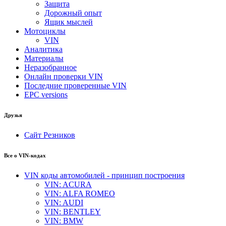
Защита
Дорожный опыт
Ящик мыслей
Мотоциклы
VIN
Аналитика
Материалы
Неразобранное
Онлайн проверки VIN
Последние проверенные VIN
EPC versions
Друзья
Сайт Резников
Все о VIN-кодах
VIN коды автомобилей - принцип построения
VIN: ACURA
VIN: ALFA ROMEO
VIN: AUDI
VIN: BENTLEY
VIN: BMW