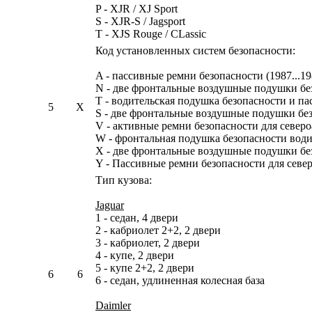
P - XJR / XJ Sport
S - XJR-S / Jagsport
T - XJS Rouge / CLassic
Код установленных систем безопасности:
A - пассивные ремни безопасности (1987...19
N - две фронтальные воздушные подушки без
T - водительская подушка безопасности и п
5
X
S - две фронтальные воздушные подушки без
V - активные ремни безопасности для северо
W - фронтальная подушка безопасности водит
X - две фронтальные воздушные подушки без
Y - Пассивные ремни безопасности для север
Тип кузова:
Jaguar
1 - седан, 4 двери
2 - кабриолет 2+2, 2 двери
3 - кабриолет, 2 двери
4 - купе, 2 двери
5 - купе 2+2, 2 двери
6
6
6 - седан, удлиненная колесная база
Daimler