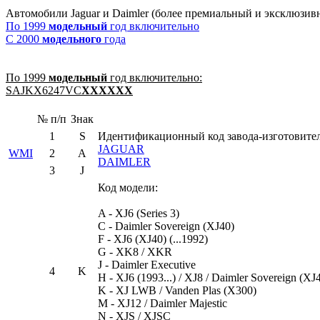
Автомобили Jaguar и Daimler (более премиальный и эксклюзи
По 1999
модельный
год включительно
С 2000
модельного
года
По 1999
модельный
год включительно:
SAJKX6247VC
XXXXXX
№ п/п
Знак
1
S
Идентификационный код завода-изготовите
JAGUAR
WMI
2
A
DAIMLER
3
J
Код модели:
A - XJ6 (Series 3)
C - Daimler Sovereign (XJ40)
F - XJ6 (XJ40) (...1992)
G - XK8 / XKR
J - Daimler Executive
4
K
H - XJ6 (1993...) / XJ8 / Daimler Sovereign (XJ4
K - XJ LWB / Vanden Plas (X300)
M - XJ12 / Daimler Majestic
N - XJS / XJSC