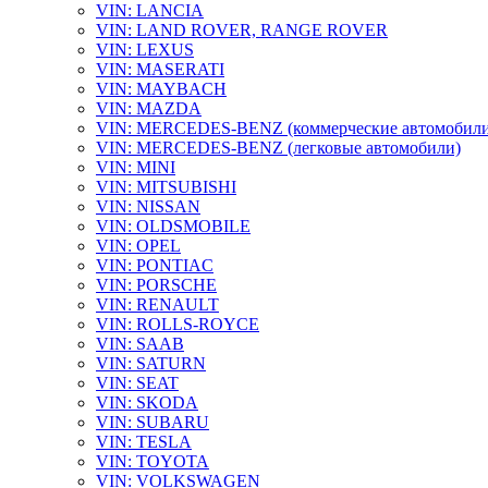
VIN: LANCIA
VIN: LAND ROVER, RANGE ROVER
VIN: LEXUS
VIN: MASERATI
VIN: MAYBACH
VIN: MAZDA
VIN: MERCEDES-BENZ (коммерческие автомобили
VIN: MERCEDES-BENZ (легковые автомобили)
VIN: MINI
VIN: MITSUBISHI
VIN: NISSAN
VIN: OLDSMOBILE
VIN: OPEL
VIN: PONTIAC
VIN: PORSCHE
VIN: RENAULT
VIN: ROLLS-ROYCE
VIN: SAAB
VIN: SATURN
VIN: SEAT
VIN: SKODA
VIN: SUBARU
VIN: TESLA
VIN: TOYOTA
VIN: VOLKSWAGEN