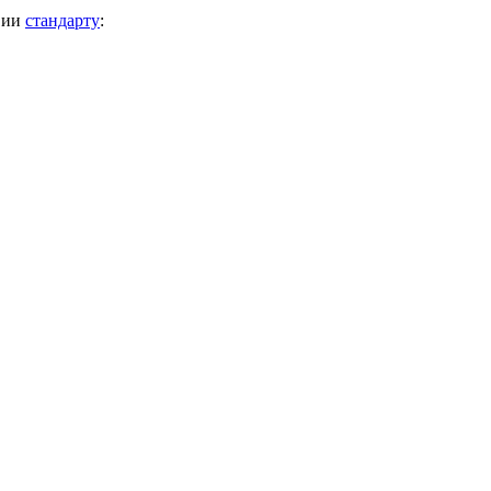
вии
стандарту
: