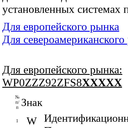
установленных системах п
Для европейского рынка
Для североамериканского
Для европейского рынка:
WP0ZZZ92ZFS8
XXXXX
№
Знак
п/
п
Идентификационны
W
1