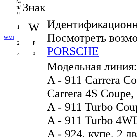
№
Знак
п/
п
Идентификационны
W
1
Посмотреть возм
WMI
2
P
PORSCHE
3
0
Модельная линия:
A - 911 Carrera Co
Carrera 4S Coupe,
A - 911 Turbo Cou
A - 911 Turbo 4WD
A - 924, купе, 2 д