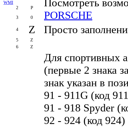
Посмотреть возм
WMI
2
P
PORSCHE
3
0
Z
Просто заполнени
4
5
Z
6
Z
Для спортивных 
(первые 2 знака з
знак указан в поз
91 - 911G (код 911
91 - 918 Spyder (к
92 - 924 (код 924)