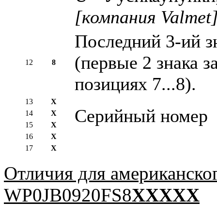
[компания Valmet
Последний 3-ий з
(первые 2 знака з
12
8
позициях 7...8).
13
X
Серийный номер
14
X
15
X
16
X
17
X
Отличия для американско
WP0JB0920FS8
XXXXX