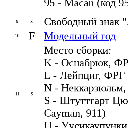
95 - Macan (код 95
Свободный знак "
9
Z
F
Модельный год
10
Место сборки:
K - Оснабрюк, ФР
L - Лейпциг, ФРГ
N - Неккарзюльм, 
11
S
S - Штуттгарт Цю
Cayman, 911)
U - Уусикаупунки