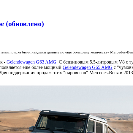
е (обновлено)
итмам поиска были найдены данные по еще большему количеству Mercedes-Ben
к -
Gelendewagen G63 AMG
. С бензиновым 5,5-литровым V8 с ту
ду появляется еще более мощный
Gelendewagen G65 AMG
с "чумовы
.. Для поддержания продаж этих "паровозов" Mercedes-Benz в 20