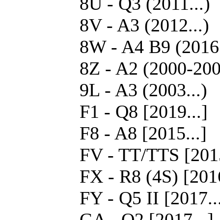
8U - Q3 (2011...)
8V - A3 (2012...)
8W - A4 B9 (2016.
8Z - A2 (2000-20
9L - A3 (2003...)
F1 - Q8 [2019...]
F8 - A8 [2015...]
FV - TT/TTS [2015
FX - R8 (4S) [2016
FY - Q5 II [2017..
GA - Q2 [2017...]