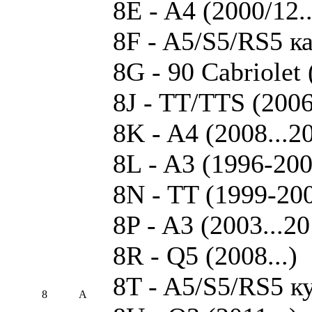
8E - A4 (2000/12.
8F - A5/S5/RS5 ка
8G - 90 Cabriolet
8J - TT/TTS (2006
8K - A4 (2008...2
8L - A3 (1996-200
8N - TT (1999-20
8P - A3 (2003...2
8R - Q5 (2008...)
8T - A5/S5/RS5 ку
8
A