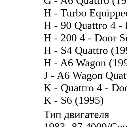
G - A6 Quattro (19
H - Turbo Equippe
H - 90 Quattro 4 -
H - 200 4 - Door S
H - S4 Quattro (19
H - A6 Wagon (19
J - A6 Wagon Quat
K - Quattro 4 - Do
K - S6 (1995)
Тип двигателя
1983 -87 4000/Cou