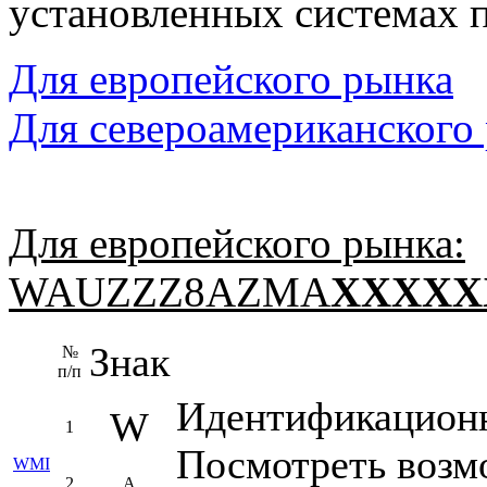
установленных системах п
Для европейского рынка
Для североамериканского
Для европейского рынка:
WAUZZZ8AZMA
XXXXX
Знак
№
п/п
Идентификационн
W
1
Посмотреть воз
WMI
2
A