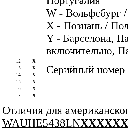
Португалия
W - Вольфсбург 
X - Познань / По
Y - Барселона, П
включительно, П
12
X
Серийный номер
13
X
14
X
15
X
16
X
17
X
Отличия для американско
WAUHE5438LN
XXXXX