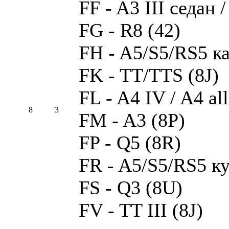
FF - A3 III седан 
FG - R8 (42)
FH - A5/S5/RS5 ка
FK - TT/TTS (8J)
FL - A4 IV / A4 al
8
3
FM - A3 (8P)
FP - Q5 (8R)
FR - A5/S5/RS5 ку
FS - Q3 (8U)
FV - TT III (8J)