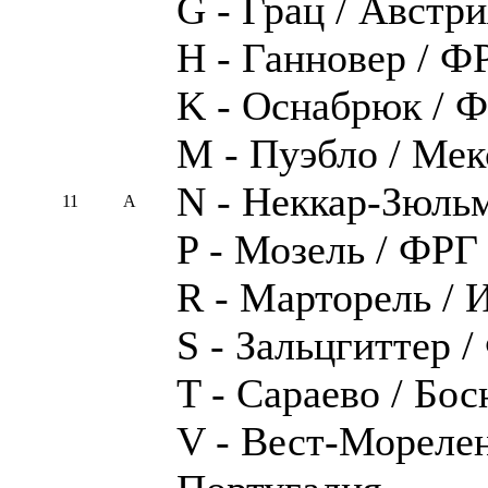
G - Грац / Австри
H - Ганновер / Ф
K - Оснабрюк / 
M - Пуэбло / Мек
N - Неккар-Зюль
11
A
P - Мозель / ФРГ
R - Марторель / 
S - Зальцгиттер 
T - Сараево / Бос
V - Вест-Мореле