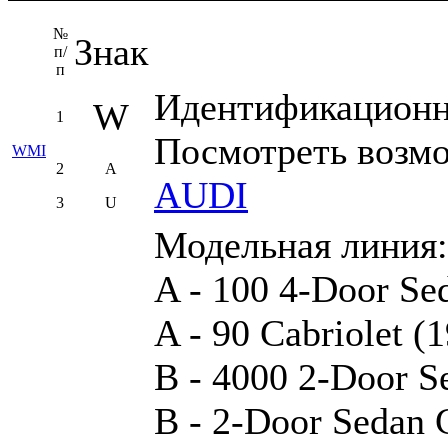
№
Знак
п/
п
Идентификационны
W
1
Посмотреть возм
WMI
2
A
AUDI
3
U
Модельная линия:
A - 100 4-Door Se
A - 90 Cabriolet (
B - 4000 2-Door S
B - 2-Door Sedan 