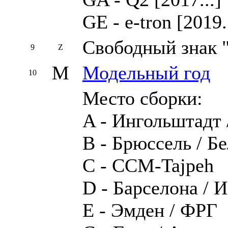
GE - e-tron [2019.
Свободный знак 
9
Z
M
Модельный год
10
Место сборки:
A - Ингольштадт
B - Брюссель / Б
C - CCM-Tajpeh
D - Барселона / 
E - Эмден / ФРГ