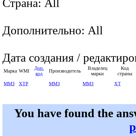
Страна: All
Дополнительно: All
Дата создания / редактиро
Доп.
Владелец
Код
Марка
WMI
Производитель
код
марки
страны
ММЗ
XTP
ММЗ
ММЗ
XT
You have found the ans
p