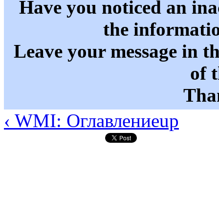
Have you noticed an in
the informati
Leave your message in t
of 
Than
‹ WMI: Оглавление
up