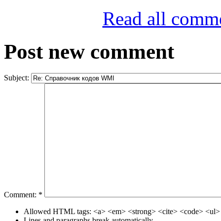
Read all comm
Post new comment
Subject:
Comment:
*
Allowed HTML tags: <a> <em> <strong> <cite> <code> <ul> 
Lines and paragraphs break automatically.