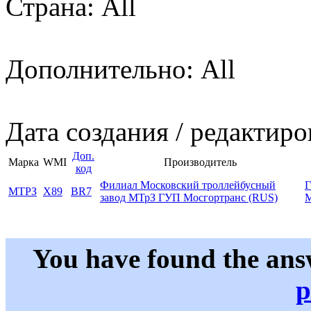
Страна: All
Дополнительно: All
Дата создания / редактиро
Доп.
Марка
WMI
Производитель
код
Филиал Московский троллейбусный
МТРЗ
X89
BR7
завод МТрЗ ГУП Мосгортранс (RUS)
М
You have found the ans
p