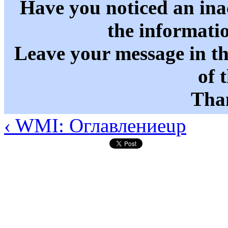
Have you noticed an in
the informati
Leave your message in t
of 
Than
‹ WMI: Оглавление
up