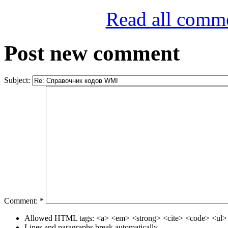
Read all comm
Post new comment
Subject:
Comment:
*
Allowed HTML tags: <a> <em> <strong> <cite> <code> <ul> 
Lines and paragraphs break automatically.