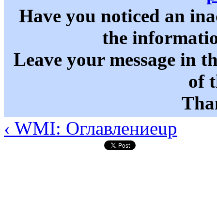
Have you noticed an in
the informati
Leave your message in t
of 
Than
‹ WMI: Оглавление
up