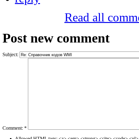
Read all comm
Post new comment
Subject:
Comment:
*
Allowed HTML tags: <a> <em> <strong> <cite> <code> <ul> 