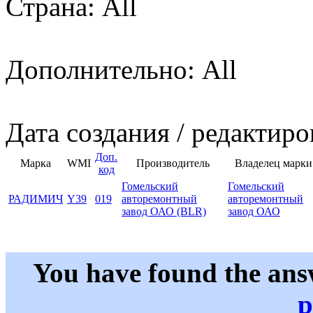
Страна: All
Дополнительно: All
Дата создания / редактиро
Доп.
Марка
WMI
Производитель
Владелец марки
код
Гомельский
Гомельский
РАДИМИЧ
Y39
019
авторемонтный
авторемонтный
завод ОАО (BLR)
завод ОАО
You have found the ans
p