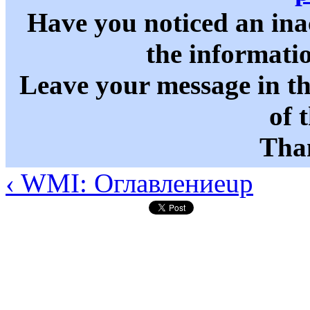
Have you noticed an in
the informati
Leave your message in t
of 
Than
‹ WMI: Оглавление
up