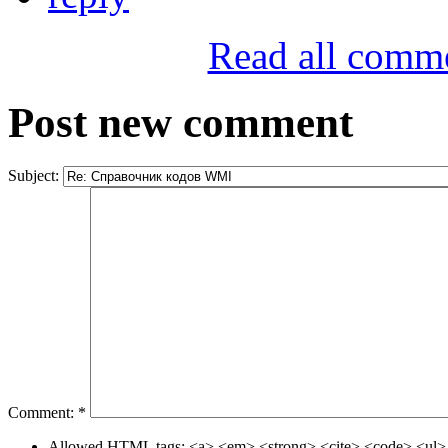
Read all comm
Post new comment
Subject:
Comment:
*
Allowed HTML tags: <a> <em> <strong> <cite> <code> <ul> 