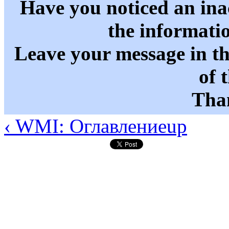
Have you noticed an in
the informati
Leave your message in t
of 
Than
‹ WMI: Оглавление
up