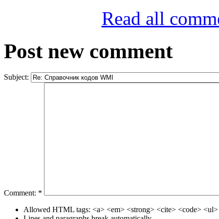
Read all comm
Post new comment
Subject:
Comment:
*
Allowed HTML tags: <a> <em> <strong> <cite> <code> <ul> 
Lines and paragraphs break automatically.