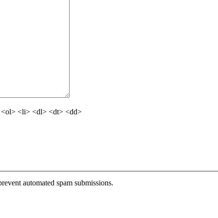
<ol> <li> <dl> <dt> <dd>
o prevent automated spam submissions.