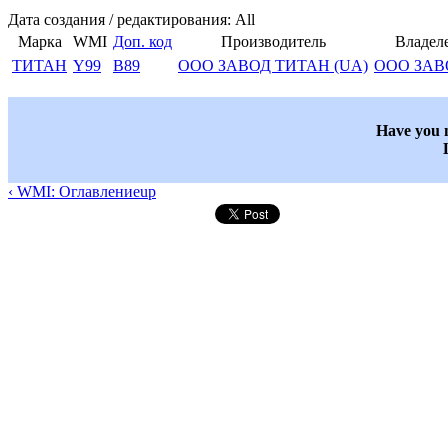
Дата создания / редактирования: All
Марка
WMI
Доп. код
Производитель
Владел
ТИТАН
Y99
B89
ООО ЗАВОД ТИТАН (UA)
ООО ЗАВ
Have you n
‹ WMI: Оглавление
up