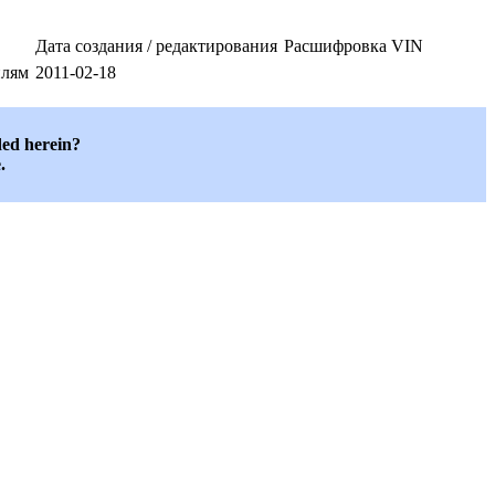
Дата создания / редактирования
Расшифровка VIN
илям
2011-02-18
ded herein?
.