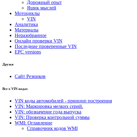
Дорожный опыт
Ящик мыслей
Мотоциклы
VIN
Аналитика
Материалы
Неразобранное
Онлайн проверки VIN
Последние проверенные VIN
EPC versions
Друзья
Сайт Резников
Все о VIN-кодах
VIN коды автомобилей - принцип построения
VIN: Маркировка мелких серий.
VIN: обозначение года выпуска
VIN: Проверка контрольной суммы
WMI: Оглавление
Справочник кодов WMI