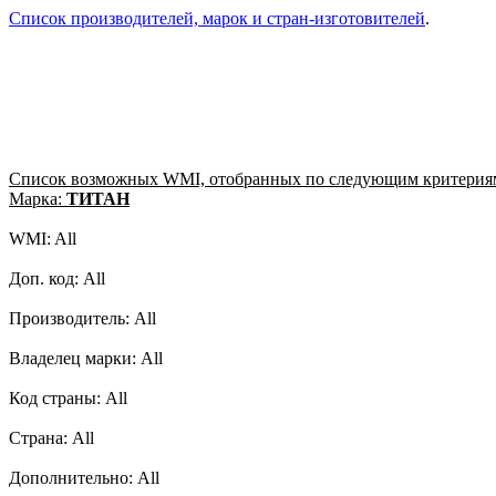
Список производителей, марок и стран-изготовителей
.
Список возможных WMI, отобранных по следующим критерия
Марка:
ТИТАН
WMI: All
Доп. код: All
Производитель: All
Владелец марки: All
Код страны: All
Страна: All
Дополнительно: All