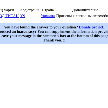
ец марки
Код страны
Страна
Дополнительно
ОД ТИТАН
Y9
Украина
Прицепы к легковым автомоб
You have found the answer to your question?
Donate project.
oticed an inaccuracy? You can supplement the information provi
Leave your message in the comments box at the bottom of this page
Thank you. :)