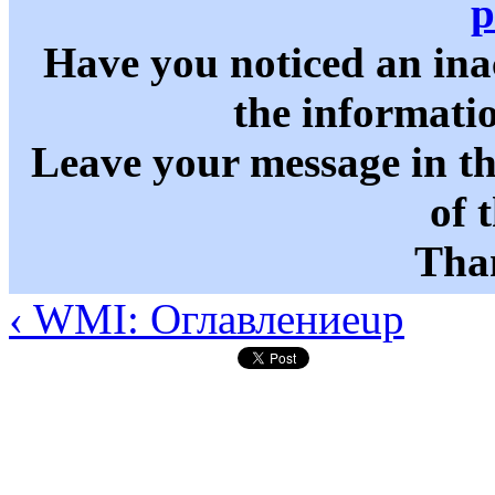
p
Have you noticed an in
the informati
Leave your message in t
of 
Than
‹ WMI: Оглавление
up