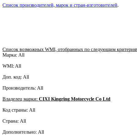
Список производителей, марок и стран-изготовителей
.
Список возможных WMI, отобранных по следующим критерия
Марка: All
WMI: All
Доп. код: All
Производитель: All
Владелец марки:
CIXI Kingring Motorcycle Co Ltd
Код страны: All
Страна: All
Дополнительно: All