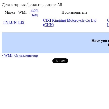
Дата создания / редактирования: All
Доп.
Марка
WMI
Производитель
код
CIXI Kingring Motorcycle Co Ltd
C
JINLUN
LJ5
(CHN)
L
Have you n
‹ WMI: Оглавление
up