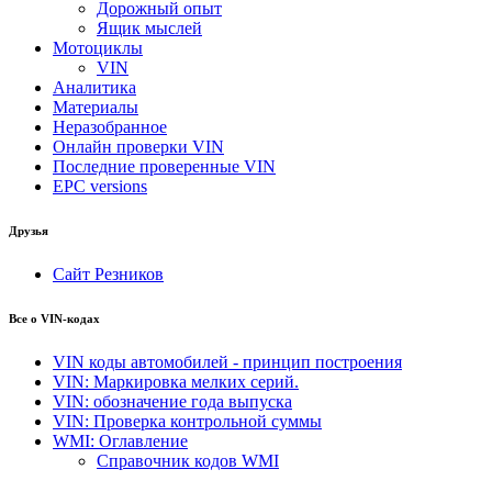
Дорожный опыт
Ящик мыслей
Мотоциклы
VIN
Аналитика
Материалы
Неразобранное
Онлайн проверки VIN
Последние проверенные VIN
EPC versions
Друзья
Сайт Резников
Все о VIN-кодах
VIN коды автомобилей - принцип построения
VIN: Маркировка мелких серий.
VIN: обозначение года выпуска
VIN: Проверка контрольной суммы
WMI: Оглавление
Справочник кодов WMI