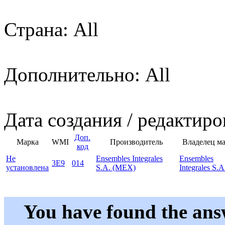
Страна: All
Дополнительно: All
Дата создания / редактиро
Доп.
Марка
WMI
Производитель
Владелец м
код
Не
Ensembles Integrales
Ensembles
3E9
014
установлена
S.A. (MEX)
Integrales S.A
You have found the ans