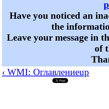
p
Have you noticed an in
the informati
Leave your message in t
of 
Than
‹ WMI: Оглавление
up