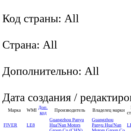
Код страны: All
Страна: All
Дополнительно: All
Дата создания / редактиро
Доп.
Марка
WMI
Производитель
Владелец марки
код
с
Guangzhou Panyu
Guangzhou
FIVER
LE8
Hua'Nan Motors
Panyu Hua'Nan
L
Group Co (CHN)
Motors Group Co