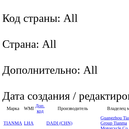
Код страны: All
Страна: All
Дополнительно: All
Дата создания / редактиро
Доп.
Марка
WMI
Производитель
Владелец 
код
Guangzhou Ti
TIANMA
LHA
DADI (CHN)
Group Tianma
Motorcycle Co