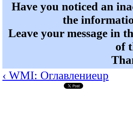
Have you noticed an in
the informati
Leave your message in t
of 
Than
‹ WMI: Оглавление
up