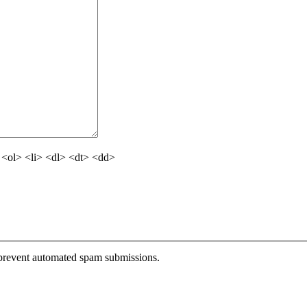
<ol> <li> <dl> <dt> <dd>
o prevent automated spam submissions.