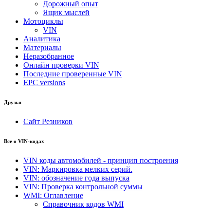
Дорожный опыт
Ящик мыслей
Мотоциклы
VIN
Аналитика
Материалы
Неразобранное
Онлайн проверки VIN
Последние проверенные VIN
EPC versions
Друзья
Сайт Резников
Все о VIN-кодах
VIN коды автомобилей - принцип построения
VIN: Маркировка мелких серий.
VIN: обозначение года выпуска
VIN: Проверка контрольной суммы
WMI: Оглавление
Справочник кодов WMI