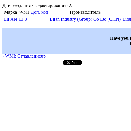
Дата создания / редактирования: All
Марка
WMI
Доп. код
Производитель
LIFAN
LF3
Lifan Industry (Group) Co Ltd (CHN)
Lifa
Have you n
‹ WMI: Оглавление
up