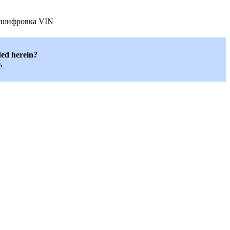
сшифровка VIN
ded herein?
.