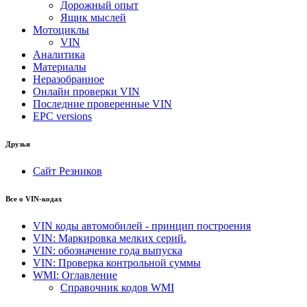
Дорожный опыт
Ящик мыслей
Мотоциклы
VIN
Аналитика
Материалы
Неразобранное
Онлайн проверки VIN
Последние проверенные VIN
EPC versions
Друзья
Сайт Резников
Все о VIN-кодах
VIN коды автомобилей - принцип построения
VIN: Маркировка мелких серий.
VIN: обозначение года выпуска
VIN: Проверка контрольной суммы
WMI: Оглавление
Справочник кодов WMI