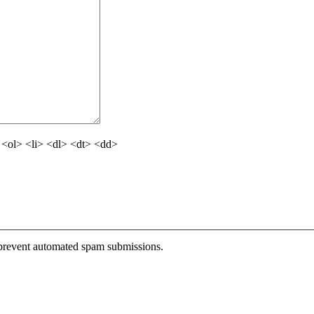
<ol> <li> <dl> <dt> <dd>
o prevent automated spam submissions.