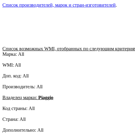
Список производителей, марок и стран-изготовителей
.
Список возможных WMI, отобранных по следующим критерия
Марка: All
WMI: All
Доп. код: All
Производитель: All
Владелец марки:
Piaggio
Код страны: All
Страна: All
Дополнительно: All