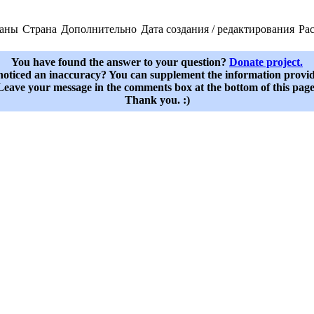
раны
Страна
Дополнительно
Дата создания / редактирования
Ра
You have found the answer to your question?
Donate project.
oticed an inaccuracy? You can supplement the information provi
Leave your message in the comments box at the bottom of this page
Thank you. :)