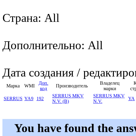
Страна: All
Дополнительно: All
Дата создания / редактиро
Доп.
Владелец
Марка
WMI
Производитель
код
марки
ст
SERRUS MKV
SERRUS MKV
SERRUS
YA9
192
YA
N.V. (B)
N.V.
You have found the ans