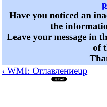
p
Have you noticed an in
the informati
Leave your message in t
of 
Than
‹ WMI: Оглавление
up