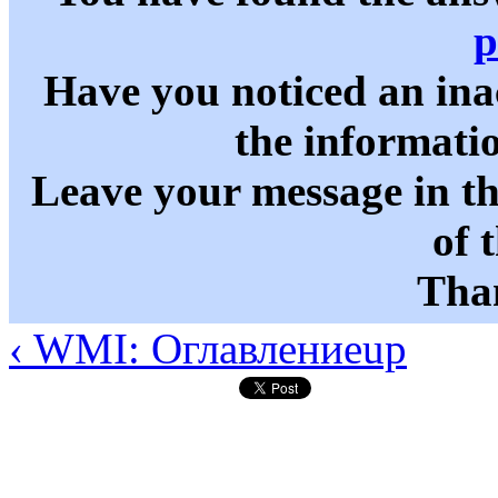
p
Have you noticed an in
the informati
Leave your message in t
of 
Than
‹ WMI: Оглавление
up