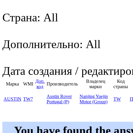
Страна: All
Дополнительно: All
Дата создания / редактиро
Доп.
Владелец
Код
Марка
WMI
Производитель
код
марки
страны
Austin Rover
Nanjing Yuejin
AUSTIN
TW7
TW
П
Portugal (P)
Motor (Group)
You have found the ans