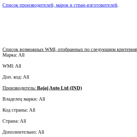
Список производителей, марок и стран-изготовителей
.
Список возможных WMI, отобранных по следующим критерия
Марка: All
WMI: All
Доп. код: All
Производитель:
Bajaj Auto Ltd (IND)
Владелец марки: All
Код страны: All
Страна: All
Дополнительно: All