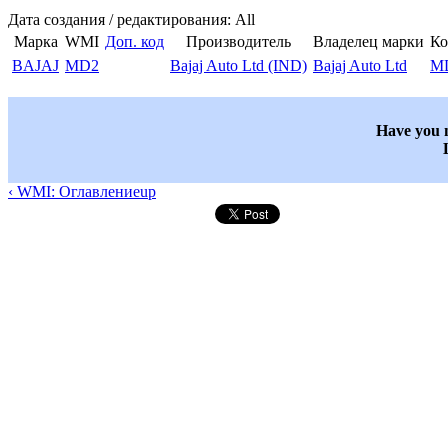
Дата создания / редактирования: All
Марка
WMI
Доп. код
Производитель
Владелец марки
Ко
BAJAJ
MD2
Bajaj Auto Ltd (IND)
Bajaj Auto Ltd
M
Have you n
‹ WMI: Оглавление
up