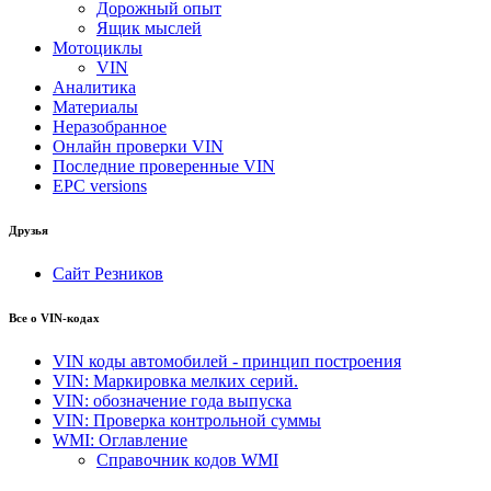
Дорожный опыт
Ящик мыслей
Мотоциклы
VIN
Аналитика
Материалы
Неразобранное
Онлайн проверки VIN
Последние проверенные VIN
EPC versions
Друзья
Сайт Резников
Все о VIN-кодах
VIN коды автомобилей - принцип построения
VIN: Маркировка мелких серий.
VIN: обозначение года выпуска
VIN: Проверка контрольной суммы
WMI: Оглавление
Справочник кодов WMI