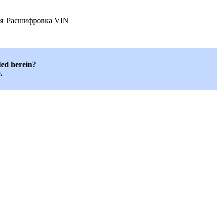
я
Расшифровка VIN
ded herein?
.