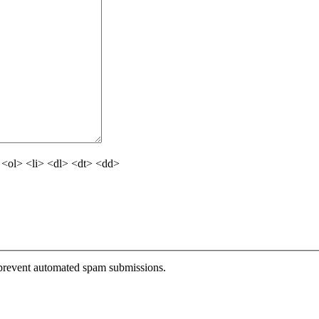
<ol> <li> <dl> <dt> <dd>
o prevent automated spam submissions.