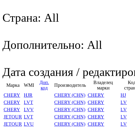
Страна: All
Дополнительно: All
Дата создания / редактиро
Доп.
Владелец
Ко
Марка
WMI
Производитель
код
марки
стра
CHERY
HJR
CHERY (CHN)
CHERY
HJ
CHERY
LVT
CHERY (CHN)
CHERY
LV
CHERY
LVV
CHERY (CHN)
CHERY
LV
JETOUR
LVT
CHERY (CHN)
CHERY
LV
JETOUR
LVU
CHERY (CHN)
CHERY
LV