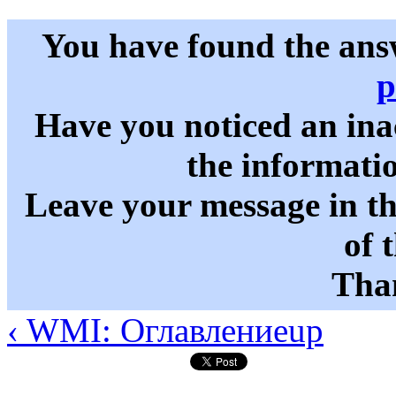
You have found the ans
p
Have you noticed an in
the informati
Leave your message in t
of 
Than
‹ WMI: Оглавление
up