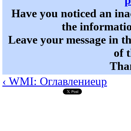
p
Have you noticed an in
the informati
Leave your message in t
of 
Than
‹ WMI: Оглавление
up