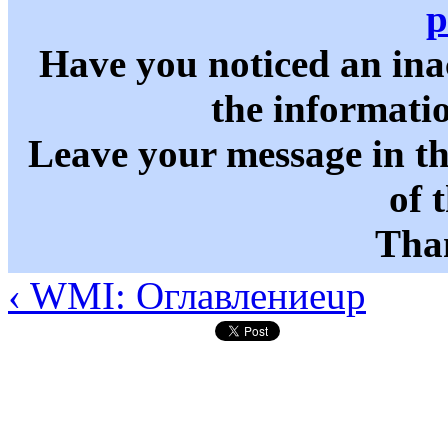
p
Have you noticed an in
the informati
Leave your message in t
of 
Than
‹ WMI: Оглавление
up