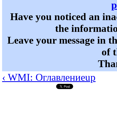
p
Have you noticed an in
the informati
Leave your message in t
of 
Than
‹ WMI: Оглавление
up