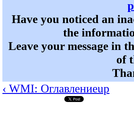
p
Have you noticed an in
the informati
Leave your message in t
of 
Than
‹ WMI: Оглавление
up