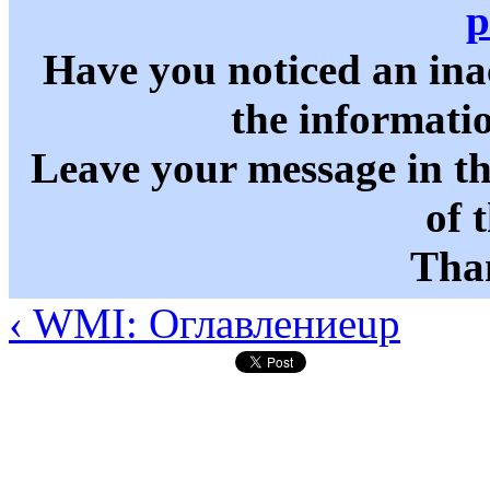
p
Have you noticed an in
the informati
Leave your message in t
of 
Than
‹ WMI: Оглавление
up