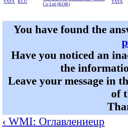
TATA
KLU
TATA
Co Ltd (KOR)
You have found the ans
p
Have you noticed an in
the informati
Leave your message in t
of 
Than
‹ WMI: Оглавление
up