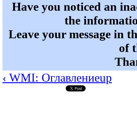
Have you noticed an in
the informati
Leave your message in t
of 
Than
‹ WMI: Оглавление
up