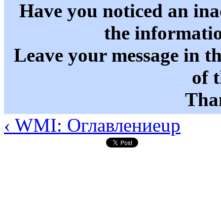
Have you noticed an in
the informati
Leave your message in t
of 
Than
‹ WMI: Оглавление
up