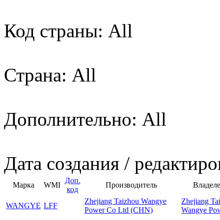
Код страны: All
Страна: All
Дополнительно: All
Дата создания / редактиро
Доп.
Марка
WMI
Производитель
Владеле
код
Zhejiang Taizhou Wangye
Zhejiang Ta
WANGYE
LFF
Power Co Ltd (CHN)
Wangye Pow