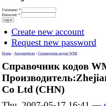
Username:
*
Password:
*
Create new account
Request new password
Home
›
Автомобили
›
Справочник кодов WMI
Справочник кодов W
Производитель:Zhejia
Co Ltd (CHN)
Thu, 2007-05-17 16:41 —