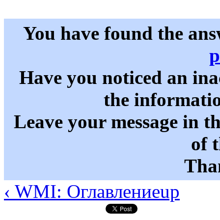
You have found the ans
p
Have you noticed an in
the informati
Leave your message in t
of 
Than
‹ WMI: Оглавление
up