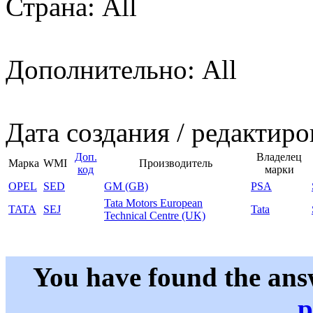
Страна: All
Дополнительно: All
Дата создания / редактиро
Доп.
Владелец
Марка
WMI
Производитель
код
марки
OPEL
SED
GM (GB)
PSA
Tata Motors European
TATA
SEJ
Tata
Technical Centre (UK)
You have found the ans
p