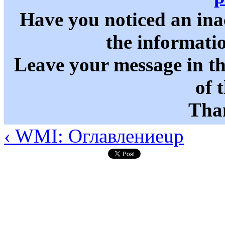
Have you noticed an in
the informati
Leave your message in t
of 
Than
‹ WMI: Оглавление
up