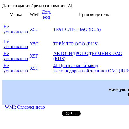
Дата создания / редактирования: All
Доп.
Марка
WMI
Производитель
код
Не
X52
ТРАНСЛЕС ЗАО (RUS)
установлена
Не
X5C
ТРЕЙЛЕР ООО (RUS)
установлена
Не
АВТОГИДРОПОДЪЕМНИК ОАО
X5F
установлена
(RUS)
Не
41 Центральный завод
X5T
установлена
железнодорожной техники ОАО (RUS
Have you n
‹ WMI: Оглавление
up