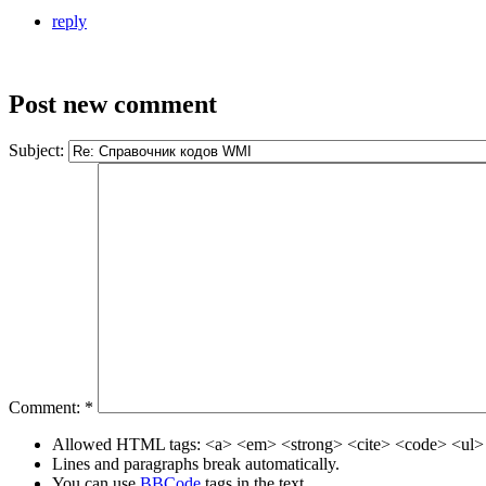
reply
Post new comment
Subject:
Comment:
*
Allowed HTML tags: <a> <em> <strong> <cite> <code> <ul> 
Lines and paragraphs break automatically.
You can use
BBCode
tags in the text.