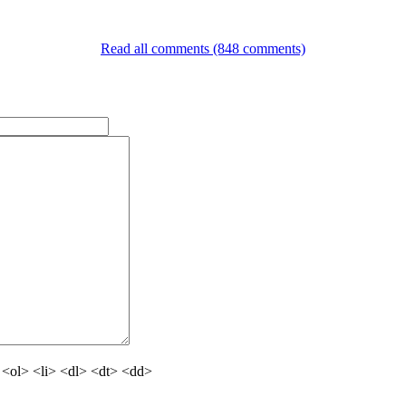
Read all comments (848 comments)
<ol> <li> <dl> <dt> <dd>