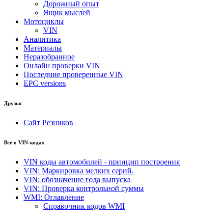
Дорожный опыт
Ящик мыслей
Мотоциклы
VIN
Аналитика
Материалы
Неразобранное
Онлайн проверки VIN
Последние проверенные VIN
EPC versions
Друзья
Сайт Резников
Все о VIN-кодах
VIN коды автомобилей - принцип построения
VIN: Маркировка мелких серий.
VIN: обозначение года выпуска
VIN: Проверка контрольной суммы
WMI: Оглавление
Справочник кодов WMI