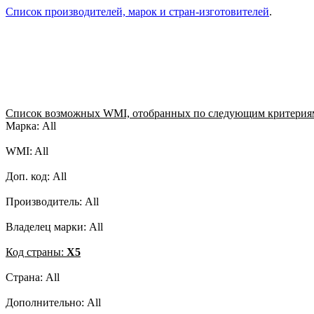
Список производителей, марок и стран-изготовителей
.
Список возможных WMI, отобранных по следующим критерия
Марка: All
WMI: All
Доп. код: All
Производитель: All
Владелец марки: All
Код страны:
X5
Страна: All
Дополнительно: All