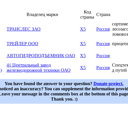
Код
Владелец марки
Страна
страны
сортиме
ТРАНСЛЕС ЗАО
X5
Россия
лесозаг
ломово
ТРЕЙЛЕР ООО
X5
Россия
прицепы
АВТОГИДРОПОДЪЕМНИК ОАО
X5
Россия
41 Центральный завод
Спецтех
X5
Россия
)
железнодорожной техники ОАО
д путей
You have found the answer to your question?
Donate project.
oticed an inaccuracy? You can supplement the information provi
Leave your message in the comments box at the bottom of this page
Thank you. :)