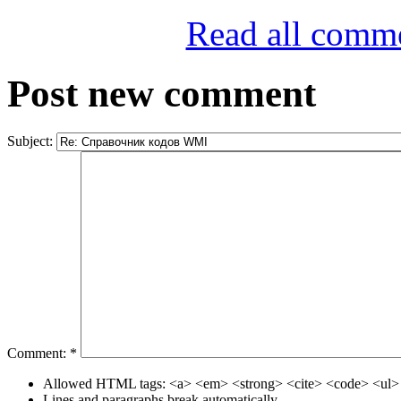
Read all comm
Post new comment
Subject:
Comment:
*
Allowed HTML tags: <a> <em> <strong> <cite> <code> <ul> 
Lines and paragraphs break automatically.