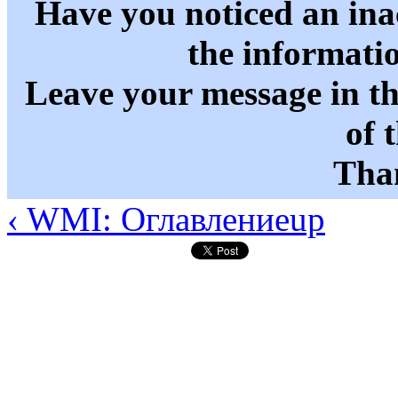
Have you noticed an in
the informati
Leave your message in t
of 
Than
‹ WMI: Оглавление
up