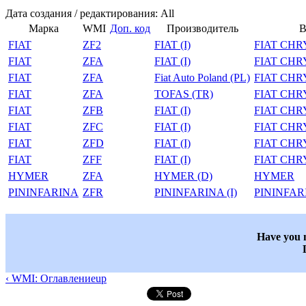
Дата создания / редактирования: All
Марка
WMI
Доп. код
Производитель
В
FIAT
ZF2
FIAT (I)
FIAT CH
FIAT
ZFA
FIAT (I)
FIAT CH
FIAT
ZFA
Fiat Auto Poland (PL)
FIAT CH
FIAT
ZFA
TOFAS (TR)
FIAT CH
FIAT
ZFB
FIAT (I)
FIAT CH
FIAT
ZFC
FIAT (I)
FIAT CH
FIAT
ZFD
FIAT (I)
FIAT CH
FIAT
ZFF
FIAT (I)
FIAT CH
HYMER
ZFA
HYMER (D)
HYMER
PININFARINA
ZFR
PININFARINA (I)
PININFAR
Have you n
‹ WMI: Оглавление
up