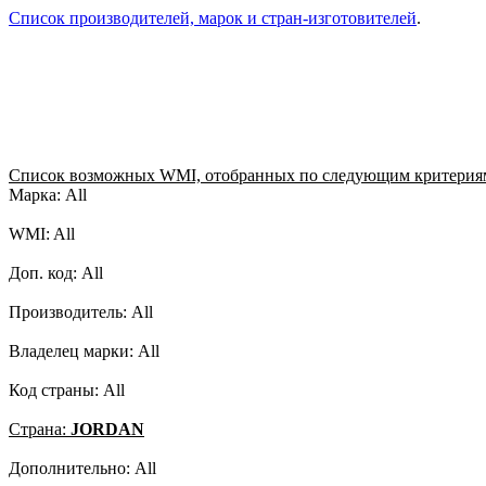
Список производителей, марок и стран-изготовителей
.
Список возможных WMI, отобранных по следующим критерия
Марка: All
WMI: All
Доп. код: All
Производитель: All
Владелец марки: All
Код страны: All
Страна:
JORDAN
Дополнительно: All