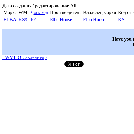
Дата создания / редактирования: All
Марка
WMI
Доп. код
Производитель
Владелец марки
Код ст
ELBA
KS9
J01
Elba House
Elba House
KS
Have you n
‹ WMI: Оглавление
up