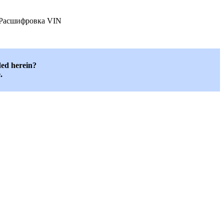
Расшифровка VIN
ded herein?
.