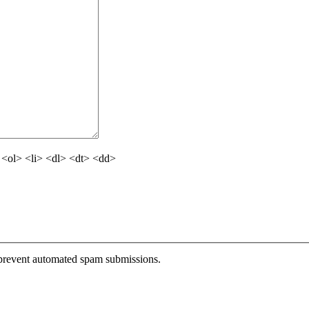
<ol> <li> <dl> <dt> <dd>
o prevent automated spam submissions.