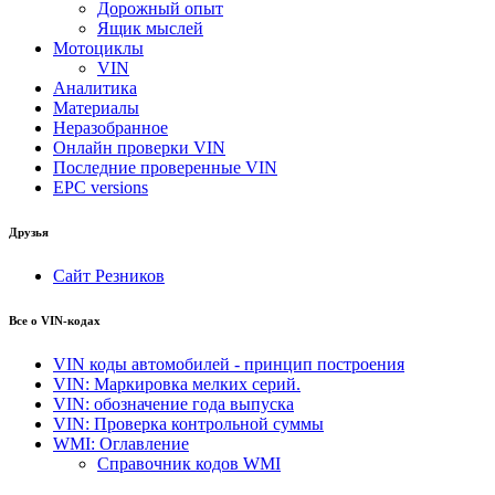
Дорожный опыт
Ящик мыслей
Мотоциклы
VIN
Аналитика
Материалы
Неразобранное
Онлайн проверки VIN
Последние проверенные VIN
EPC versions
Друзья
Сайт Резников
Все о VIN-кодах
VIN коды автомобилей - принцип построения
VIN: Маркировка мелких серий.
VIN: обозначение года выпуска
VIN: Проверка контрольной суммы
WMI: Оглавление
Справочник кодов WMI