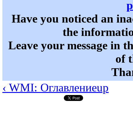
p
Have you noticed an in
the informati
Leave your message in t
of 
Than
‹ WMI: Оглавление
up