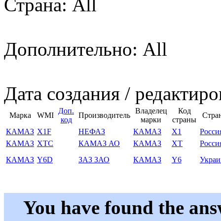
Страна: All
Дополнительно: All
Дата создания / редактиро
Доп.
Владелец
Код
Марка
WMI
Производитель
Стра
код
марки
страны
КАМАЗ
X1F
НЕФАЗ
КАМАЗ
X1
Росси
КАМАЗ
XTC
КАМАЗ АО
КАМАЗ
XT
Росси
КАМАЗ
Y6D
ЗАЗ ЗАО
КАМАЗ
Y6
Украи
You have found the ans