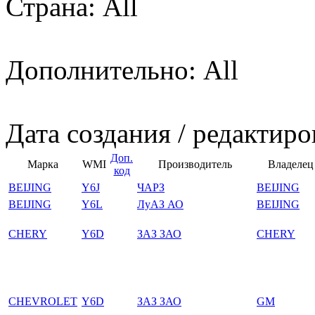
Страна: All
Дополнительно: All
Дата создания / редактиро
Доп.
Марка
WMI
Производитель
Владелец
код
BEIJING
Y6J
ЧАРЗ
BEIJING
BEIJING
Y6L
ЛуАЗ АО
BEIJING
CHERY
Y6D
ЗАЗ ЗАО
CHERY
CHEVROLET
Y6D
ЗАЗ ЗАО
GM