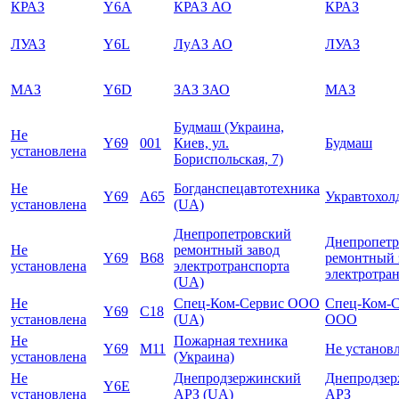
КРАЗ
Y6A
КРАЗ АО
КРАЗ
ЛУАЗ
Y6L
ЛуАЗ АО
ЛУАЗ
МАЗ
Y6D
ЗАЗ ЗАО
МАЗ
Будмаш (Украина,
Не
Y69
001
Киев, ул.
Будмаш
установлена
Бориспольская, 7)
Не
Богданспецавтотехника
Y69
A65
Укравтохол
установлена
(UA)
Днепропетровский
Днепропетр
Не
ремонтный завод
Y69
B68
ремонтный 
установлена
электротранспорта
электротра
(UA)
Не
Спец-Ком-Сервис ООО
Спец-Ком-С
Y69
C18
установлена
(UA)
ООО
Не
Пожарная техника
Y69
M11
Не установ
установлена
(Украина)
Не
Днепродзержинский
Днепродзе
Y6E
установлена
АРЗ (UA)
АРЗ