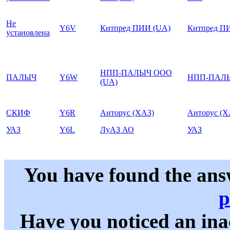
Не
Y6V
Китпред ПИИ (UA)
Китпред П
установлена
НПП-ПАЛЫЧ ООО
ПАЛЫЧ
Y6W
НПП-ПАЛ
(UA)
СКИФ
Y6R
Анторус (ХАЗ)
Анторус (Х
УАЗ
Y6L
ЛуАЗ АО
УАЗ
You have found the ans
p
Have you noticed an in