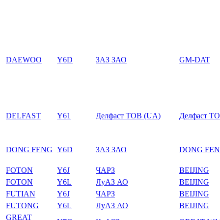
DAEWOO
Y6D
ЗАЗ ЗАО
GM-DAT
DELFAST
Y61
Делфаст ТОВ (UA)
Делфаст Т
DONG FENG
Y6D
ЗАЗ ЗАО
DONG FE
FOTON
Y6J
ЧАРЗ
BEIJING
FOTON
Y6L
ЛуАЗ АО
BEIJING
FUTIAN
Y6J
ЧАРЗ
BEIJING
FUTONG
Y6L
ЛуАЗ АО
BEIJING
GREAT