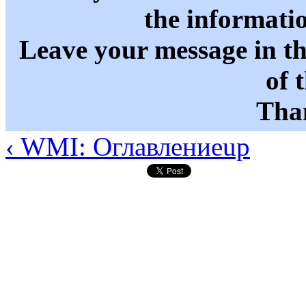
the informati
Leave your message in t
of 
Than
‹ WMI: Оглавление
up