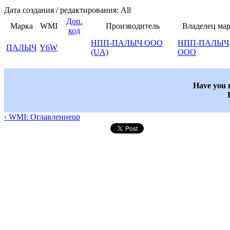
Дата создания / редактирования: All
Доп.
Марка
WMI
Производитель
Владелец ма
код
НПП-ПАЛЫЧ ООО
НПП-ПАЛЫЧ
ПАЛЫЧ
Y6W
(UA)
ООО
Have you n
‹ WMI: Оглавление
up