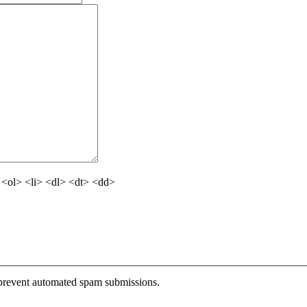
<ol> <li> <dl> <dt> <dd>
o prevent automated spam submissions.