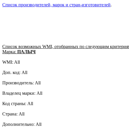
Список производителей, марок и стран-изготовителей
.
Список возможных WMI, отобранных по следующим критерия
Марка:
ПАЛЫЧ
WMI: All
Доп. код: All
Производитель: All
Владелец марки: All
Код страны: All
Страна: All
Дополнительно: All