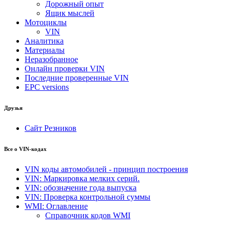
Дорожный опыт
Ящик мыслей
Мотоциклы
VIN
Аналитика
Материалы
Неразобранное
Онлайн проверки VIN
Последние проверенные VIN
EPC versions
Друзья
Сайт Резников
Все о VIN-кодах
VIN коды автомобилей - принцип построения
VIN: Маркировка мелких серий.
VIN: обозначение года выпуска
VIN: Проверка контрольной суммы
WMI: Оглавление
Справочник кодов WMI