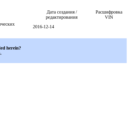
Дата создания /
Расшифровка
редактирования
VIN
рческих
2016-12-14
ded herein?
.