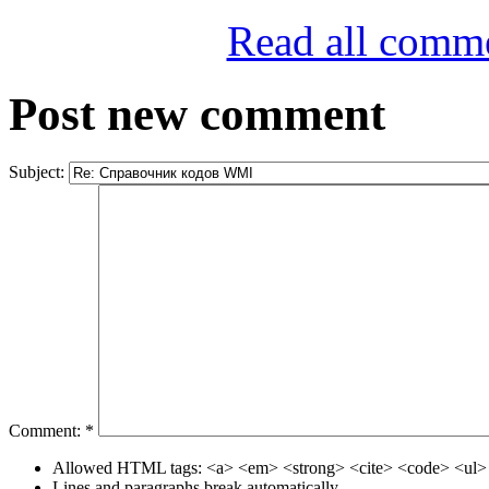
Read all comm
Post new comment
Subject:
Comment:
*
Allowed HTML tags: <a> <em> <strong> <cite> <code> <ul> 
Lines and paragraphs break automatically.