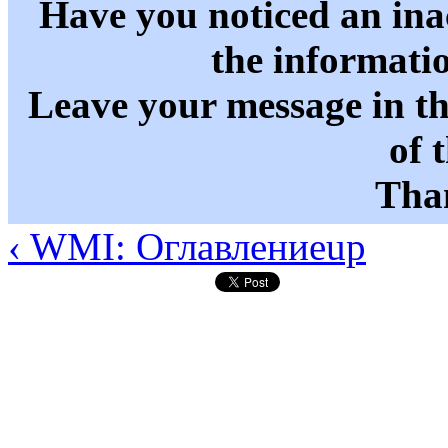
Have you noticed an in
the informati
Leave your message in t
of 
Than
‹ WMI: Оглавление
up