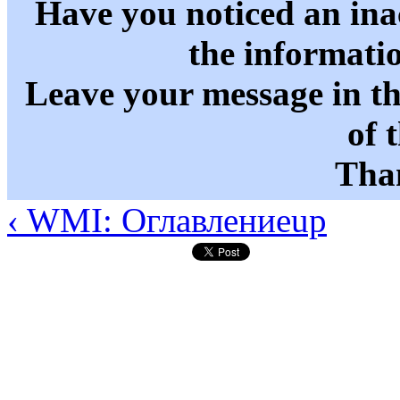
Have you noticed an in
the informati
Leave your message in t
of 
Than
‹ WMI: Оглавление
up