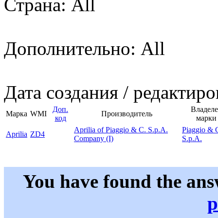
Страна: All
Дополнительно: All
Дата создания / редактиро
Доп.
Владел
Марка
WMI
Производитель
код
марки
Aprilia of Piaggio & C. S.p.A.
Piaggio & 
Aprilia
ZD4
Company (I)
S.p.A.
You have found the ans
p