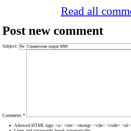
Read all comm
Post new comment
Subject:
Comment:
*
Allowed HTML tags: <a> <em> <strong> <cite> <code> <ul> 
Lines and paragraphs break automatically.