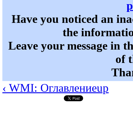
p
Have you noticed an in
the informati
Leave your message in t
of 
Than
‹ WMI: Оглавление
up