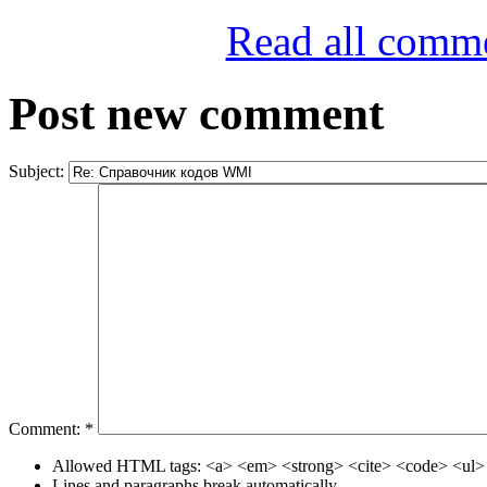
Read all comm
Post new comment
Subject:
Comment:
*
Allowed HTML tags: <a> <em> <strong> <cite> <code> <ul> 
Lines and paragraphs break automatically.