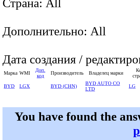
Страна: All
Дополнительно: All
Дата создания / редактиро
Доп.
К
Марка
WMI
Производитель
Владелец марки
код
стр
BYD AUTO CO
BYD
LGX
BYD (CHN)
LG
LTD
You have found the ans
p