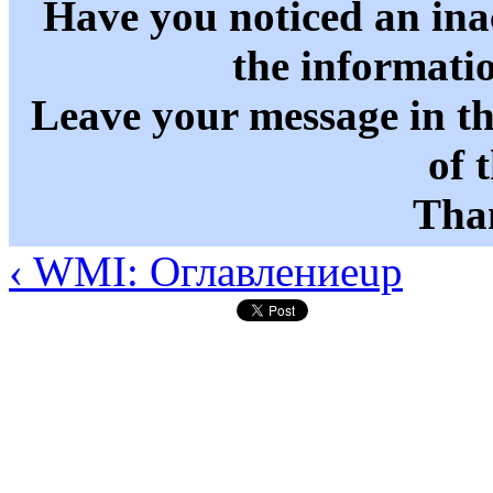
Have you noticed an in
the informati
Leave your message in t
of 
Than
‹ WMI: Оглавление
up