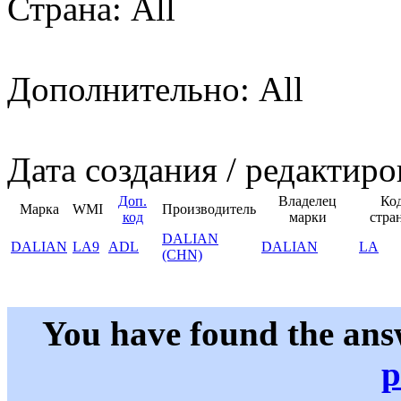
Страна: All
Дополнительно: All
Дата создания / редактиро
Доп.
Владелец
Ко
Марка
WMI
Производитель
код
марки
стра
DALIAN
DALIAN
LA9
ADL
DALIAN
LA
(CHN)
You have found the ans
p