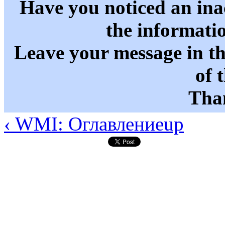
Have you noticed an in
the informati
Leave your message in t
of 
Than
‹ WMI: Оглавление
up