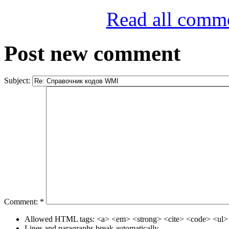
Read all comm
Post new comment
Subject:
Comment:
*
Allowed HTML tags: <a> <em> <strong> <cite> <code> <ul> 
Lines and paragraphs break automatically.