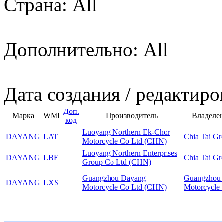
Страна: All
Дополнительно: All
Дата создания / редактиро
Доп.
Марка
WMI
Производитель
Владеле
код
Luoyang Northern Ek-Chor
DAYANG
LAT
Chia Tai G
Motorcycle Co Ltd (CHN)
Luoyang Northern Enterprises
DAYANG
LBF
Chia Tai G
Group Co Ltd (CHN)
Guangzhou Dayang
Guangzhou
DAYANG
LXS
Motorcycle Co Ltd (CHN)
Motorcycle