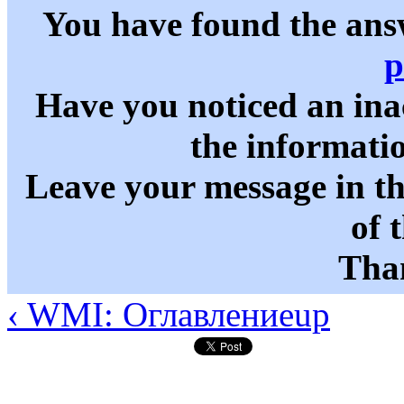
You have found the ans
p
Have you noticed an in
the informati
Leave your message in t
of 
Than
‹ WMI: Оглавление
up